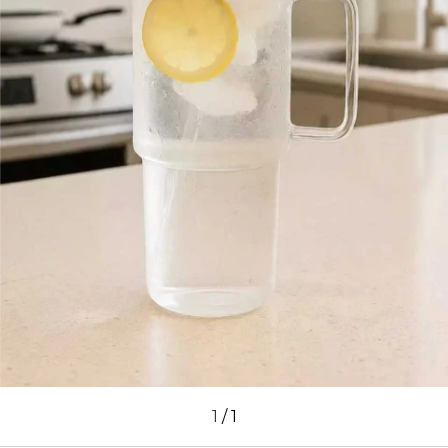
1
/
1