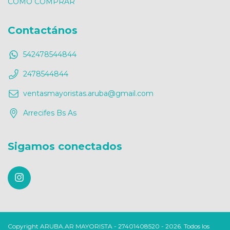
COMO COMPRAR
Contactános
542478544844
2478544844
ventasmayoristas.aruba@gmail.com
Arrecifes Bs As
Sigamos conectados
Copyright ARUBA.AR MAYORISTA - 27401408520 - 2026. Todos los