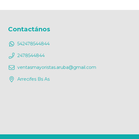
Contactános
542478544844
2478544844
ventasmayoristas.aruba@gmail.com
Arrecifes Bs As